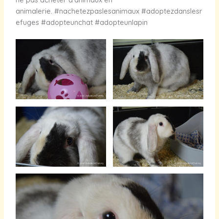
animalerie. #nachetezpaslesanimaux #adoptezdanslesr
efuges #adopteunchat #adopteunlapin