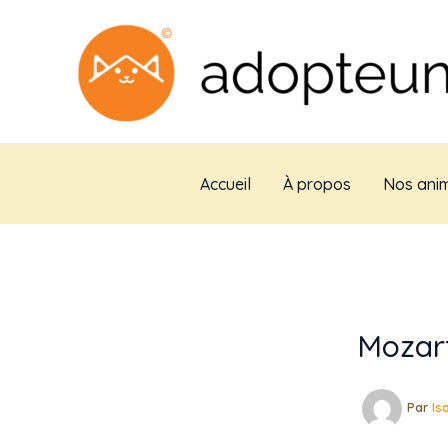
Aller
au
contenu
Accueil
À propos
Nos anim
Mozart
Par
Is