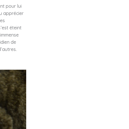
nt pour lui
u apprécier
les
’est éteint
e immense
idien de
d’autres.