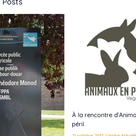
 Posts
À la rencontre d’Anim
péril
21 octobre 2017
/
Notre Actuali