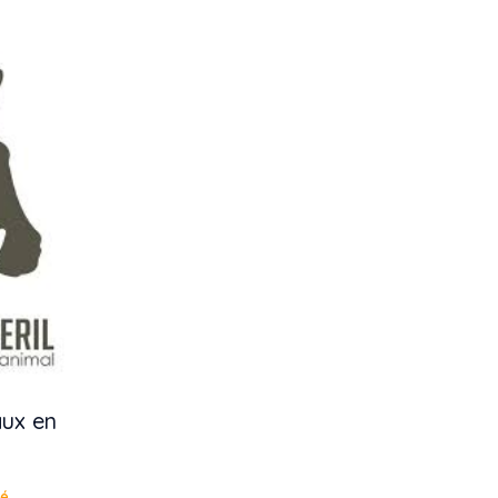
aux en
té