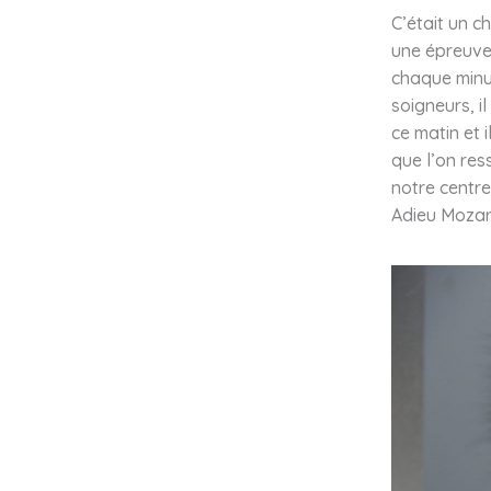
C’était un c
une épreuve,
chaque minut
soigneurs, i
ce matin et 
que l’on res
notre centre
Adieu Moza