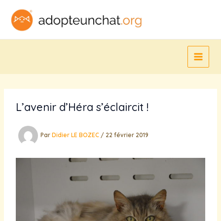
Aller
au
contenu
L’avenir d’Héra s’éclaircit !
Par
Didier LE BOZEC
/
22 février 2019