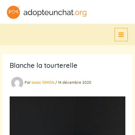
Aller
au
contenu
Blanche la tourterelle
Par
Isaac SIMON
/
14 décembre 2020