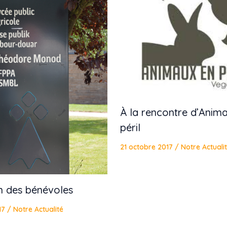
À la rencontre d’Anim
péril
21 octobre 2017
/
Notre Actuali
n des bénévoles
17
/
Notre Actualité