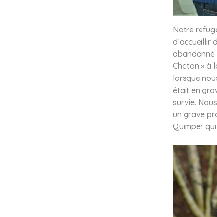
Notre refuge
d’accueillir
abandonné da
Chaton » à l
lorsque nous
était en gra
survie. Nous
un grave pro
Quimper qui 