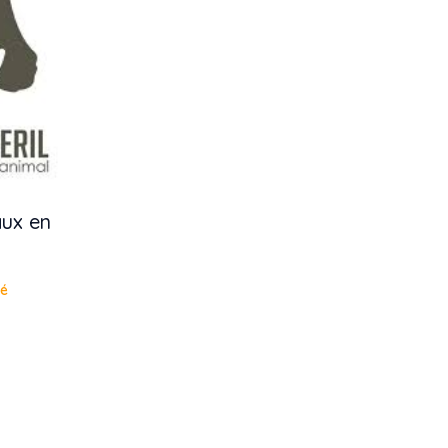
aux en
té