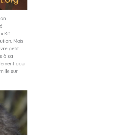
ion
lé
« Kit
ution. Mais
vre petit
s à sa
llement pour
mille sur