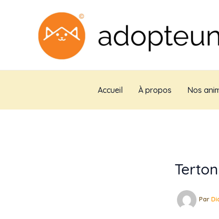
Aller
au
contenu
Accueil
À propos
Nos anim
Terton
Par
Di