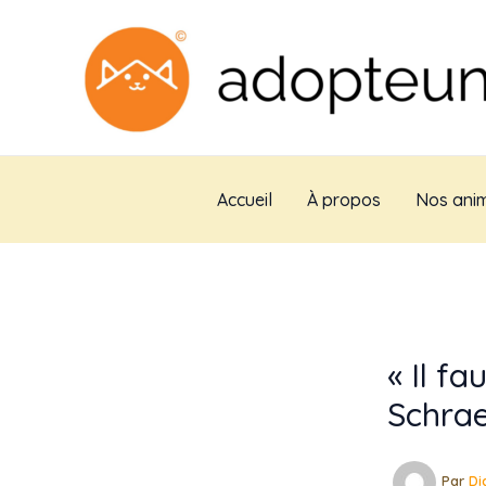
Aller
au
contenu
Accueil
À propos
Nos anim
« Il fa
Schra
Par
Di