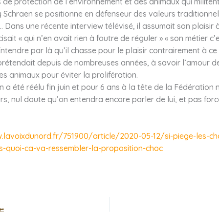
 de protection de l’environnement et des animaux qui militent
y Schraen se positionne en défenseur des valeurs traditionnel
c)… Dans une récente interview télévisé, il assumait son plaisir
isait « qui n’en avait rien à foutre de réguler » « son métier c’
Entendre par là qu’il chasse pour le plaisir contrairement à ce
prétendait depuis de nombreuses années, à savoir l’amour de
les animaux pour éviter la prolifération.
n a été réélu fin juin et pour 6 ans à la tête de la Fédération 
s, nul doute qu’on entendra encore parler de lui, et pas fo
.lavoixdunord.fr/751900/article/2020-05-12/si-piege-les-ch
s-quoi-ca-va-ressembler-la-proposition-choc
te