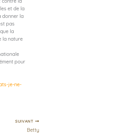
 contre la
les et de la
 à donner la
est pas
 que la
 la nature
nationale
rcément pour
ats-je-ne-
SUIVANT
Betty