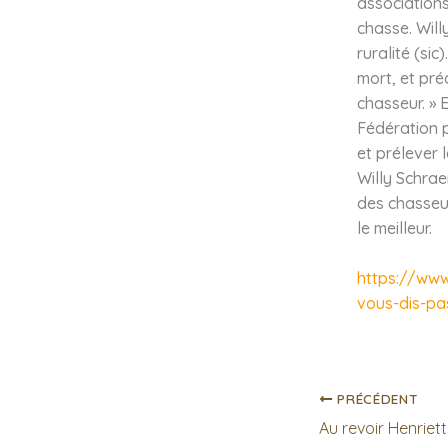
associations
chasse. Will
ruralité (si
mort, et préc
chasseur. » 
Fédération 
et prélever 
Willy Schrae
des chasseur
le meilleur.
https://www
vous-dis-pa
PRÉCÉDENT
Au revoir Henriet