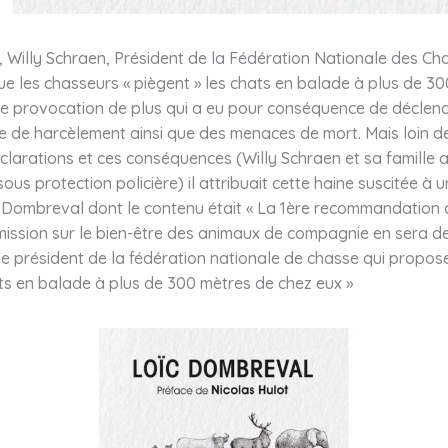
 Willy Schraen, Président de la Fédération Nationale des Ch
ue les chasseurs « piègent » les chats en balade à plus de 3
ne provocation de plus qui a eu pour conséquence de déclenc
e de harcèlement ainsi que des menaces de mort. Mais loin de 
clarations et ces conséquences (Willy Schraen et sa famille 
sous protection policière) il attribuait cette haine suscitée à 
 Dombreval dont le contenu était « La 1ère recommandation
mission sur le bien-être des animaux de compagnie en sera d
e président de la fédération nationale de chasse qui propos
ts en balade à plus de 300 mètres de chez eux »