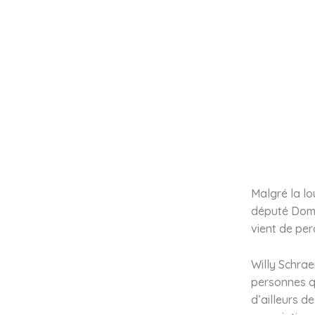
Malgré la l
député Dombr
vient de per
Willy Schra
personnes qu
d’ailleurs d