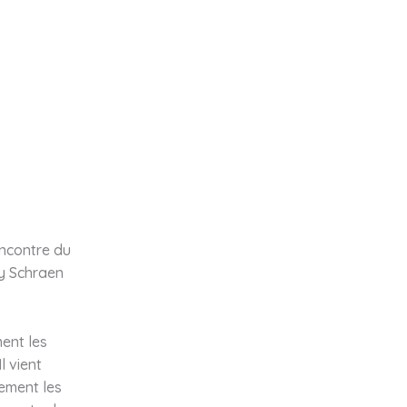
encontre du
ly Schraen
ent les
l vient
tement les