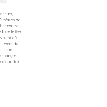
asseurs,
00 mètres de
her contre
faire le lien
avaient dû
un tweet du
 de mon
e changer
e d’abattre