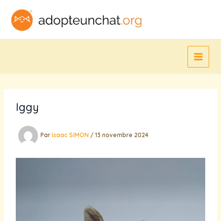
Aller
au
contenu
Iggy
Par
Isaac SIMON
/
13 novembre 2024